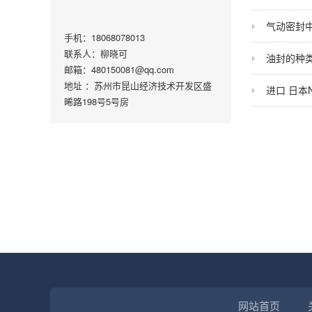
气动密封
手机：18068078013
联系人：柳晓可
油封的种类
邮箱：480150081@qq.com
地址 ：苏州市昆山经济技术开发区盛
进口 日本
晞路198号5号房
网站首页