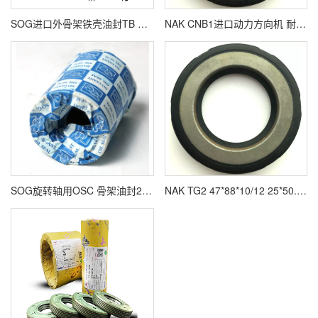
SOG进口外骨架铁壳油封TB SB TA SA VB形式规格齐全
NAK CNB1进口动力方向机 耐高压油封W11 24*39*8.5 CNB38*50*7
SOG旋转轴用OSC 骨架油封25*40*8 48*80*13 55*80*11 57*73*7 22*38*8
NAK TG2 47*88*10/12 25*50.7*10/12 25*47*10.5美的小天鹅滚筒洗衣油封