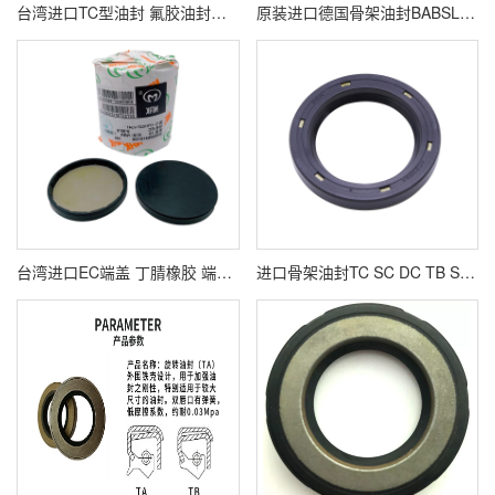
台湾进口TC型油封 氟胶油封规格齐全 现货发售
原装进口德国骨架油封BABSL0.5高压油泵液压耐用马达密封防水
台湾进口EC端盖 丁腈橡胶 端盖堵头轴承压盖密封件密封圈
进口骨架油封TC SC DC TB SB DKB GA VCW TCN TCV VC VB VG 型号齐全