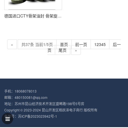
德国进口CTY骨架油封 骨架旋转油封 高转速 水封 耐磨 现货
«
共37条 当前1/5页
首页
前一页
1
2
3
4
5
后一
页
尾页
»
手机：18068078013
邮箱：480150081@qq.com
地址：苏州市昆山经济技术开发区盛晞路198号5号房
Copyright © 2023-2024 昆山开发区皓跃泽电子商行 版权所有
备案号：
苏ICP备2023023942号-1