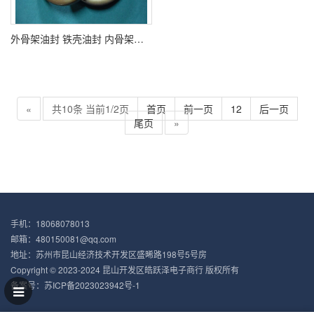
外骨架油封 铁壳油封 内骨架油封 油封厂家 油封大全
«
共10条 当前1/2页
首页
前一页
1
2
后一页
尾页
»
手机：18068078013
邮箱：480150081@qq.com
地址：苏州市昆山经济技术开发区盛晞路198号5号房
Copyright © 2023-2024 昆山开发区皓跃泽电子商行 版权所有
备案号：
苏ICP备2023023942号-1