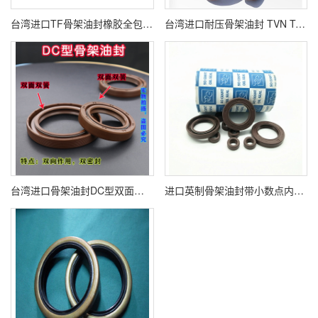
台湾进口TF骨架油封橡胶全包裹 双面油封 大全丁晴 氟胶密封圈尺寸齐全耐磨
台湾进口耐压骨架油封 TVN TCV 氟胶丁腈规格多
台湾进口骨架油封DC型双面双弹簧汽车摩托车减震
进口英制骨架油封带小数点内骨架唇形密封圈 双面铁壳 外骨架