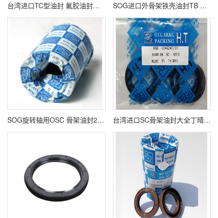
台湾进口TC型油封 氟胶油封规格齐全 现货发售
SOG进口外骨架铁壳油封TB SB TA SA VB形式规格齐全
SOG旋转轴用OSC 骨架油封25*40*8 48*80*13 55*80*11 57*73*7 22*38*8
台湾进口SC骨架油封大全丁晴氟胶密封圈尺寸齐全耐磨