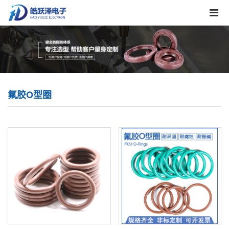
氟胶O型圈